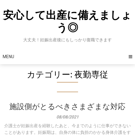
Skip
to
安心して出産に備えましょ
content
う◎
大丈夫！妊娠出産後にもしっかり復職できます
MENU
カテゴリー:
夜勤専従
施設側がとるべきさまざまな対応
08/08/2021
介護士が妊娠出産を経験したあと、今までのように仕事ができない
ことがあります。妊娠期は、自身の体に負担のかかる身体介護をす