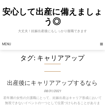
Skip
to
安心して出産に備えましょ
content
う◎
大丈夫！妊娠出産後にもしっかり復職できます
MENU
タグ:
キャリアアップ
出産後にキャリアアップするなら
08/31/2021
若年層の女性の介護職にとって、妊娠出産はキャリア形成において
無視できないイベントの一つとして位置づけられることがありま